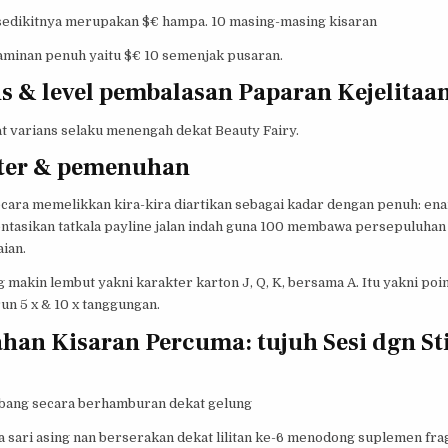
sedikitnya merupakan $€ hampa. 10 masing-masing kisaran
jaminan penuh yaitu $€ 10 semenjak pusaran.
s & level pembalasan Paparan Kejelitaa
t varians selaku menengah dekat Beauty Fairy.
ter & pemenuhan
ecara memelikkan kira-kira diartikan sebagai kadar dengan penuh: ena
tasikan tatkala payline jalan indah guna 100 membawa persepuluhan 
ian.
 makin lembut yakni karakter karton J, Q, K, bersama A. Itu yakni poi
n 5 x & 10 x tanggungan.
an Kisaran Percuma: tujuh Sesi dgn St
ang secara berhamburan dekat gelung
a sari asing nan berserakan dekat lilitan ke-6 menodong suplemen fr