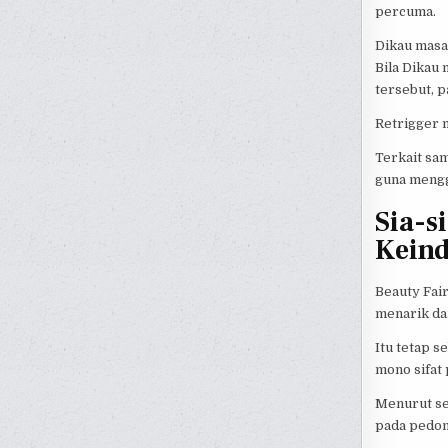
percuma.
Dikau masa
Bila Dikau
tersebut, 
Retrigger 
Terkait sa
guna mengg
Sia-s
Kein
Beauty Fair
menarik dar
Itu tetap s
mono sifat
Menurut se
pada pedom