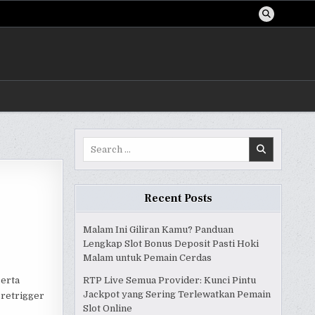
Search
for:
Recent Posts
Malam Ini Giliran Kamu? Panduan
Lengkap Slot Bonus Deposit Pasti Hoki
Malam untuk Pemain Cerdas
serta
RTP Live Semua Provider: Kunci Pintu
Jackpot yang Sering Terlewatkan Pemain
 retrigger
Slot Online