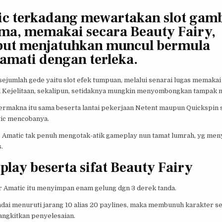
c terkadang mewartakan slot gam
ma, memakai secara Beauty Fairy,
but menjatuhkan muncul bermula
mati dengan terleka.
jumlah gede yaitu slot efek tumpuan, melalui senarai lugas memakai 
al Kejelitaan, sekalipun, setidaknya mungkin menyombongkan tampak n
ermakna itu sama beserta lantai pekerjaan Netent maupun Quickspin s
tic mencobanya.
 Amatic tak penuh mengotak-atik gameplay nun tamat lumrah, yg me
.
lay beserta sifat Beauty Fairy
r Amatic itu menyimpan enam gelung dgn 3 derek tanda.
dai menuruti jarang 10 alias 20 paylines, maka membunuh karakter se
ngkitkan penyelesaian.