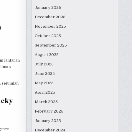
January 2026
December 2025
n
November 2025
October 2025
September 2025
August 2025
m lantaran
July 2025
lima x
June 2025
May 2025
n sejumlah
April 2025
icky
March 2025
February 2025
January 2025
agmen
December 2024