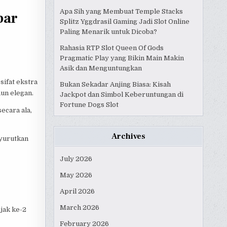
Apa Sih yang Membuat Temple Stacks
bar
Splitz Yggdrasil Gaming Jadi Slot Online
Paling Menarik untuk Dicoba?
Rahasia RTP Slot Queen Of Gods
Pragmatic Play yang Bikin Main Makin
Asik dan Menguntungkan
sifat ekstra
Bukan Sekadar Anjing Biasa: Kisah
un elegan.
Jackpot dan Simbol Keberuntungan di
Fortune Dogs Slot
ecara ala,
Archives
nyurutkan
July 2026
May 2026
April 2026
March 2026
jak ke-2
February 2026