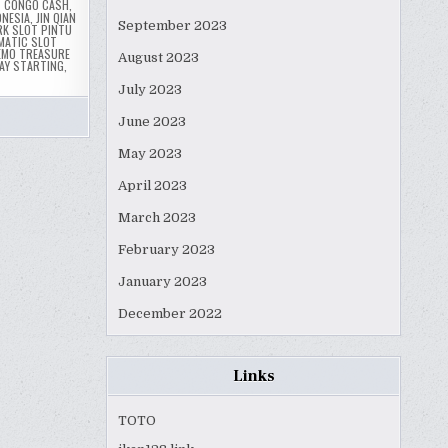
T CONGO CASH
,
ONESIA
,
JIN QIAN
September 2023
RK SLOT PINTU
MATIC SLOT
EMO TREASURE
August 2023
DAY STARTING
,
July 2023
June 2023
May 2023
April 2023
March 2023
February 2023
January 2023
December 2022
Links
TOTO