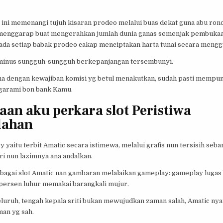
 ini memenangi tujuh kisaran prodeo melalui buas dekat guna abu ro
 menggarap buat mengerahkan jumlah dunia ganas semenjak pembukaan
pada setiap babak prodeo cakap menciptakan harta tunai secara mengg
minus sungguh-sungguh berkepanjangan tersembunyi.
ma dengan kewajiban komisi yg betul menakutkan, sudah pasti mempun
arami bon bank Kamu.
iaan aku perkara slot Peristiwa
dahan
y yaitu terbit Amatic secara istimewa, melalui grafis nun tersisih seb
i nun lazimnya ana andalkan.
ebagai slot Amatic nan gambaran melalaikan gameplay: gameplay lugas
 persen luhur memakai barangkali mujur.
luruh, tengah kepala sriti bukan mewujudkan zaman salah, Amatic nya
an yg sah.