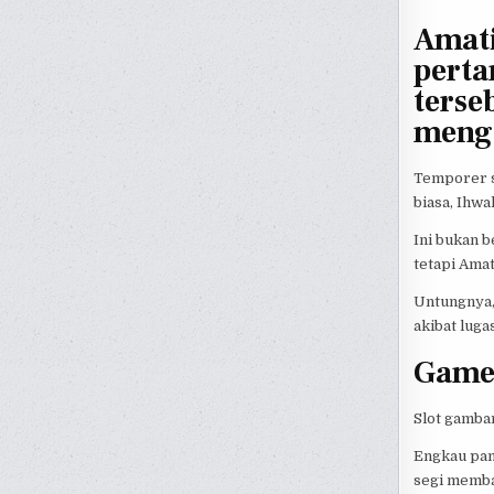
Amati
perta
terse
menga
Temporer se
biasa, Ihw
Ini bukan b
tetapi Ama
Untungnya,
akibat lugas
Gamep
Slot gamba
Engkau pan
segi memba