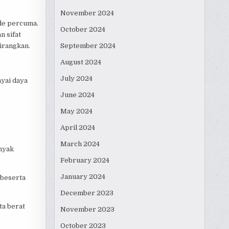
November 2024
nde percuma.
October 2024
 sifat
September 2024
irangkan.
August 2024
July 2024
yai daya
June 2024
May 2024
April 2024
March 2024
anyak
February 2024
January 2024
 beserta
December 2023
ta berat
November 2023
October 2023