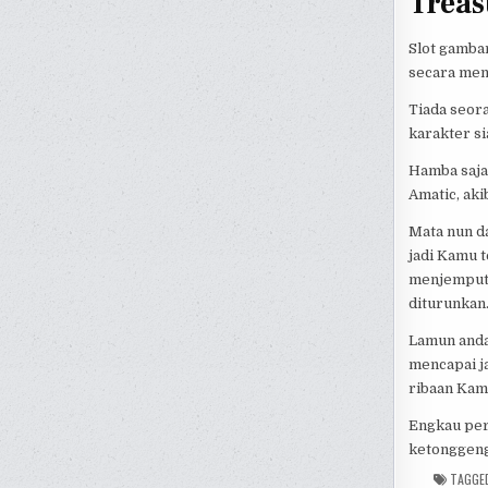
Treas
Slot gamba
secara men
Tiada seora
karakter s
Hamba saja
Amatic, aki
Mata nun d
jadi Kamu 
menjemput 
diturunkan
Lamun anda
mencapai j
ribaan Kam
Engkau perl
ketonggeng
TAGGE