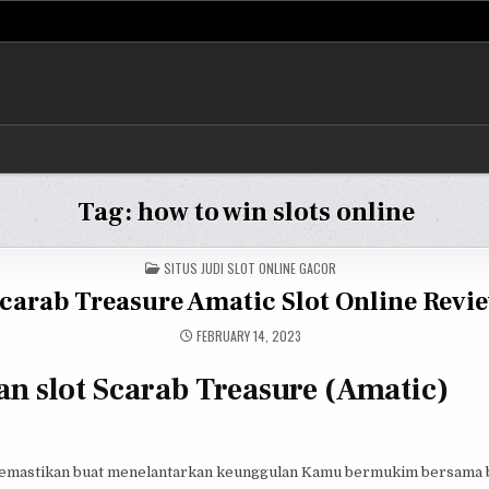
Tag:
how to win slots online
POSTED
SITUS JUDI SLOT ONLINE GACOR
IN
carab Treasure Amatic Slot Online Revi
FEBRUARY 14, 2023
an slot Scarab Treasure (Amatic)
mastikan buat menelantarkan keunggulan Kamu bermukim bersama 