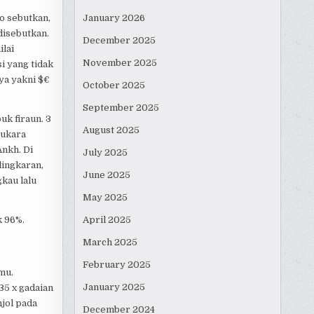
o sebutkan,
January 2026
disebutkan.
December 2025
lai
November 2025
i yang tidak
ya yakni $€
October 2025
September 2025
uk firaun. 3
August 2025
dukara
nkh. Di
July 2025
lingkaran,
June 2025
kau lalu
May 2025
k 96%.
April 2025
March 2025
February 2025
mu.
January 2025
35 x gadaian
jol pada
December 2024