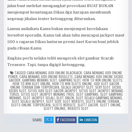
jalan buat melekat mengangkat provokasi BUAT BUKAN
menjemput keuntungan Dikau dgn harapan membunuh
segenap jikalau teater ketonggeng diturunkan.
Lamun andaikata Kamu bukan menjemput kecelakaan
tersebut sporadis, Kamu tak akan tahu mencapai jackpot maut
500 x cagaran Dikau lantaran premi Aset Karun buat jeblok
pada ribaan Kamu.
Engkau perlu selaku teliti mengecek slot gambar Scarab
Treasure. Tapi, tanpa digigit ketonggeng.
TAGGED
CARA MENANG JUDI ONLINE BLACKJACK
,
CARA MENANG JUDI ONLINE
POKER
,
CARA MENANG JUDI ONLINE ROULLETE
,
CARA MENANG JUDI ONLINE SICBO
,
GACOER
,
GAMPANG MENANG SLOT
,
GAMPANG SLOT
,
HOW TO WIN ONLINE SLOTS
,
HOW TO WIN SLOT ONLINE
,
HOW TO WIN SLOTS ONLINE
,
JUDI SLOT GACOR
ONLINE TERBAIK DAN TERPERCAYA
,
SELALU JACKPOT SLOT
,
SEXY SLOT
,
SICBO
,
SICBO SLOT
,
SITUS JUDI SLOT GACOR JACKPOT
,
SITUS SLOT JACKPOT MENANG
TERUS
,
SITUS SLOT JACKPOT MENANG TRUS
,
SLOT GAMPANG
,
SLOT GAMPANG
MENANG
,
SLOT JACKPOT SELALI
,
SLOT ONLEN
,
SLOT SELALU GAMPANG MENANG
,
SLOT SELALU JACKPOT
,
SLOT SEXY
,
SLOT WEBSITE
,
SLOTS ONLINE TERBAIK
,
SLOTS ONLINE TERPERCAYA
,
SLOTS WEBSITE
,
SLOTT GACOR
,
SLOTT ONLINE
,
SLOTT ONLINEE
,
WEBSITE SLOT
:
:
:
SHARE:
X
FACEBOOK
LINKEDIN
SCARAB
SCARAB
SCARAB
TREASURE
TREASURE
TREASURE
AMATIC
AMATIC
AMATIC