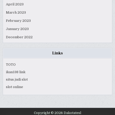
April 2023
March 2023
February 2023
January 2023
December 2022
Links
TOTO
ikan138 link
situs judi slot
slot online
Copyright © 2026 Dakotatesl