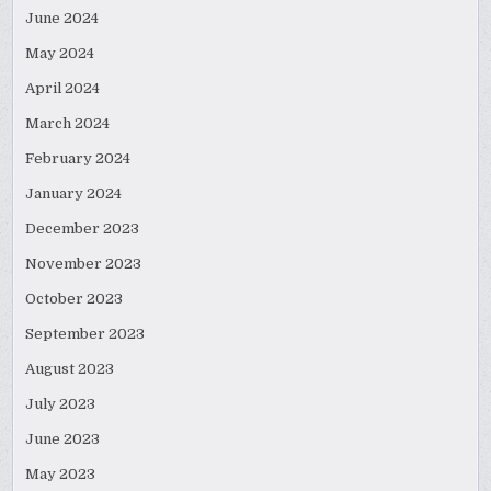
June 2024
May 2024
April 2024
March 2024
February 2024
January 2024
December 2023
November 2023
October 2023
September 2023
August 2023
July 2023
June 2023
May 2023