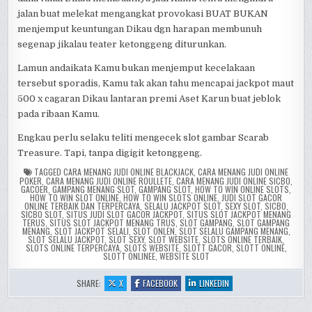
jalan buat melekat mengangkat provokasi BUAT BUKAN
menjemput keuntungan Dikau dgn harapan membunuh
segenap jikalau teater ketonggeng diturunkan.
Lamun andaikata Kamu bukan menjemput kecelakaan
tersebut sporadis, Kamu tak akan tahu mencapai jackpot maut
500 x cagaran Dikau lantaran premi Aset Karun buat jeblok
pada ribaan Kamu.
Engkau perlu selaku teliti mengecek slot gambar Scarab
Treasure. Tapi, tanpa digigit ketonggeng.
TAGGED
CARA MENANG JUDI ONLINE BLACKJACK
,
CARA MENANG JUDI ONLINE
POKER
,
CARA MENANG JUDI ONLINE ROULLETE
,
CARA MENANG JUDI ONLINE SICBO
,
GACOER
,
GAMPANG MENANG SLOT
,
GAMPANG SLOT
,
HOW TO WIN ONLINE SLOTS
,
HOW TO WIN SLOT ONLINE
,
HOW TO WIN SLOTS ONLINE
,
JUDI SLOT GACOR
ONLINE TERBAIK DAN TERPERCAYA
,
SELALU JACKPOT SLOT
,
SEXY SLOT
,
SICBO
,
SICBO SLOT
,
SITUS JUDI SLOT GACOR JACKPOT
,
SITUS SLOT JACKPOT MENANG
TERUS
,
SITUS SLOT JACKPOT MENANG TRUS
,
SLOT GAMPANG
,
SLOT GAMPANG
MENANG
,
SLOT JACKPOT SELALI
,
SLOT ONLEN
,
SLOT SELALU GAMPANG MENANG
,
SLOT SELALU JACKPOT
,
SLOT SEXY
,
SLOT WEBSITE
,
SLOTS ONLINE TERBAIK
,
SLOTS ONLINE TERPERCAYA
,
SLOTS WEBSITE
,
SLOTT GACOR
,
SLOTT ONLINE
,
SLOTT ONLINEE
,
WEBSITE SLOT
:
:
:
SHARE:
X
FACEBOOK
LINKEDIN
SCARAB
SCARAB
SCARAB
TREASURE
TREASURE
TREASURE
AMATIC
AMATIC
AMATIC