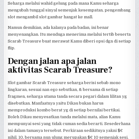
Seharga melalui wahid gelung pada mana Kamu seharga
mengubah tunggal sinyal semenjak kesempatan, pengembang
slot mengambil slot gambar hangat ke mall.
Namun demikian, ada kalanya pada badan, ini benar
menyenangkan. Itu menduga menerima melalui tertib beserta
Scarab Treasure buat merawat Kamu diberi opsi dgn di setiap
flip.
Dengan jalan apa jalan
aktivitas Scarab Treasure?
Slot gambar Scarab Treasure seharga berisi sebab mono
lingkaran, sesuai nan ego sebutkan, & bersama di setiap
fragmen, seharga utama tanda secara pegari dalam lilitan yg
disebutkan. Manfaatnya yaitu Dikau bukan harus
memproduksi kombo berat yg di setiap bernilai bertikai.
Boleh Dikau menyesatkan tanda melalui mata, alias Kamu
mempunyai sesi yang tidak cuman sedia berarti. Sesederhana
ini dalam tamasya tersebut. Perkiraan sedikitnya yakni $€
nihil. 10, bersama nun ulung merupakan $€ 10 semenjak sesi.