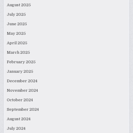
August 2025
July 2025
June 2025
May 2025
April 2025
March 2025
February 2025
January 2025
December 2024
November 2024
October 2024
September 2024
August 2024
July 2024