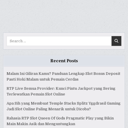
SLOT
SLOT
SLOT
ONLINE
ONLINE
ONLINE
REVIEW
REVIEW
REVIEW
Search
for:
Recent Posts
Malam Ini Giliran Kamu? Panduan Lengkap Slot Bonus Deposit
Pasti Hoki Malam untuk Pemain Cerdas
RTP Live Semua Provider: Kunci Pintu Jackpot yang Sering
Terlewatkan Pemain Slot Online
Apa Sih yang Membuat Temple Stacks Splitz Yggdrasil Gaming
Jadi Slot Online Paling Menarik untuk Dicoba?
Rahasia RTP Slot Queen Of Gods Pragmatic Play yang Bikin
Main Makin Asik dan Menguntungkan