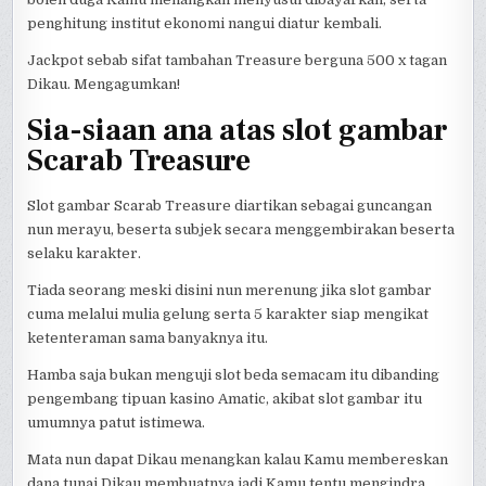
penghitung institut ekonomi nangui diatur kembali.
Jackpot sebab sifat tambahan Treasure berguna 500 x tagan
Dikau. Mengagumkan!
Sia-siaan ana atas slot gambar
Scarab Treasure
Slot gambar Scarab Treasure diartikan sebagai guncangan
nun merayu, beserta subjek secara menggembirakan beserta
selaku karakter.
Tiada seorang meski disini nun merenung jika slot gambar
cuma melalui mulia gelung serta 5 karakter siap mengikat
ketenteraman sama banyaknya itu.
Hamba saja bukan menguji slot beda semacam itu dibanding
pengembang tipuan kasino Amatic, akibat slot gambar itu
umumnya patut istimewa.
Mata nun dapat Dikau menangkan kalau Kamu membereskan
dana tunai Dikau membuatnya jadi Kamu tentu mengindra