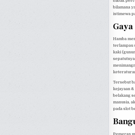
babak perc
bilamana y
istimewa pa
Gaya 
Hamba merap
terlampau s
kaki (gunu
sepatutnya
menimangni
keteratura
Tersebut b
kejayaan &
belakang se
manusia, ak
pada slot b
Bangu
Pemeran me