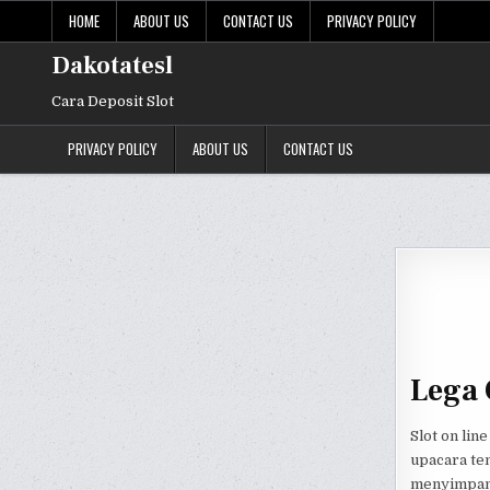
Skip
HOME
ABOUT US
CONTACT US
PRIVACY POLICY
to
content
Dakotatesl
Cara Deposit Slot
PRIVACY POLICY
ABOUT US
CONTACT US
Lega 
Slot on li
upacara ten
menyimpan 