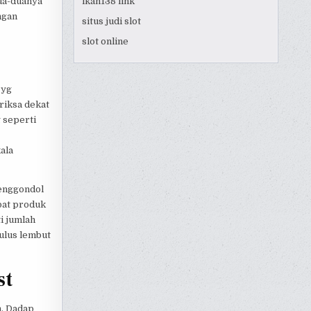
ua-duanya
ikan138 link
ngan
situs judi slot
slot online
 yg
riksa dekat
 seperti
ala
menggondol
bat produk
ti jumlah
lulus lembut
st
n. Dadap