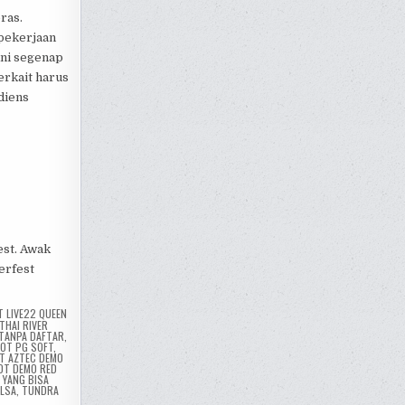
ras.
pekerjaan
ini segenap
erkait harus
diens
est. Awak
erfest
 LIVE22 QUEEN
THAI RIVER
TANPA DAFTAR
,
LOT PG SOFT
,
T AZTEC DEMO
OT DEMO RED
 YANG BISA
ULSA
,
TUNDRA