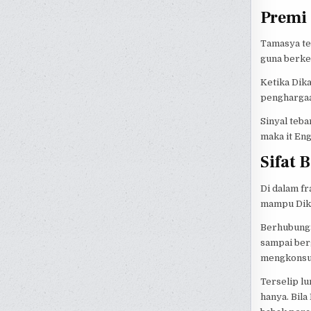
Premi
Tamasya te
guna berke
Ketika Dika
penghargaa
Sinyal teba
maka it Eng
Sifat 
Di dalam f
mampu Dika
Berhubunga
sampai ber
mengkonsum
Terselip l
hanya. Bil