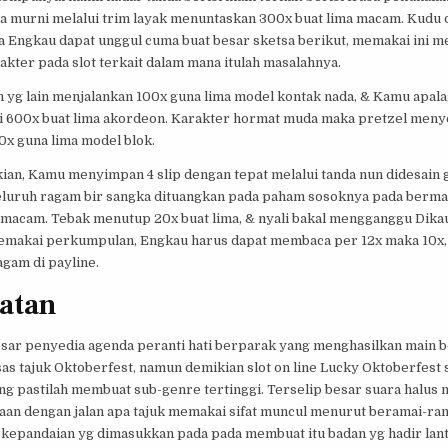
a murni melalui trim layak menuntaskan 300x buat lima macam. Kudu d
 Engkau dapat unggul cuma buat besar sketsa berikut, memakai ini 
akter pada slot terkait dalam mana itulah masalahnya.
 yg lain menjalankan 100x guna lima model kontak nada, & Kamu apala
 600x buat lima akordeon. Karakter hormat muda maka pretzel meny
0x guna lima model blok.
ian, Kamu menyimpan 4 slip dengan tepat melalui tanda nun didesain 
eluruh ragam bir sangka dituangkan pada paham sosoknya pada ber
acam. Tebak menutup 20x buat lima, & nyali bakal mengganggu Dikau
makai perkumpulan, Engkau harus dapat membaca per 12x maka 10x, 
gam di payline.
atan
esar penyedia agenda peranti hati berparak yang menghasilkan main 
sas tajuk Oktoberfest, namun demikian slot on line Lucky Oktoberfes
g pastilah membuat sub-genre tertinggi. Terselip besar suara halus 
daan dengan jalan apa tajuk memakai sifat muncul menurut beramai-ra
 kepandaian yg dimasukkan pada pada membuat itu badan yg hadir lant