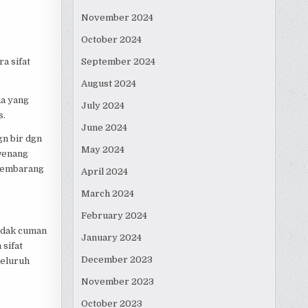
November 2024
October 2024
September 2024
a sifat
August 2024
a yang
July 2024
s.
June 2024
gn bir dgn
May 2024
wenang
 sembarang
April 2024
March 2024
February 2024
tidak cuman
January 2024
 sifat
December 2023
eluruh
November 2023
October 2023