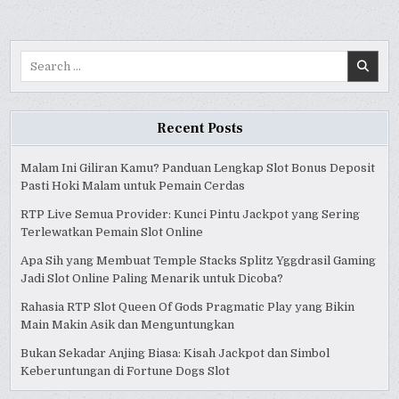
Search
for:
Recent Posts
Malam Ini Giliran Kamu? Panduan Lengkap Slot Bonus Deposit
Pasti Hoki Malam untuk Pemain Cerdas
RTP Live Semua Provider: Kunci Pintu Jackpot yang Sering
Terlewatkan Pemain Slot Online
Apa Sih yang Membuat Temple Stacks Splitz Yggdrasil Gaming
Jadi Slot Online Paling Menarik untuk Dicoba?
Rahasia RTP Slot Queen Of Gods Pragmatic Play yang Bikin
Main Makin Asik dan Menguntungkan
Bukan Sekadar Anjing Biasa: Kisah Jackpot dan Simbol
Keberuntungan di Fortune Dogs Slot