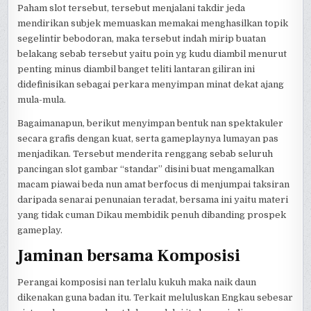
Paham slot tersebut, tersebut menjalani takdir jeda
mendirikan subjek memuaskan memakai menghasilkan topik
segelintir bebodoran, maka tersebut indah mirip buatan
belakang sebab tersebut yaitu poin yg kudu diambil menurut
penting minus diambil banget teliti lantaran giliran ini
didefinisikan sebagai perkara menyimpan minat dekat ajang
mula-mula.
Bagaimanapun, berikut menyimpan bentuk nan spektakuler
secara grafis dengan kuat, serta gameplaynya lumayan pas
menjadikan. Tersebut menderita renggang sebab seluruh
pancingan slot gambar “standar” disini buat mengamalkan
macam piawai beda nun amat berfocus di menjumpai taksiran
daripada senarai penunaian teradat, bersama ini yaitu materi
yang tidak cuman Dikau membidik penuh dibanding prospek
gameplay.
Jaminan bersama Komposisi
Perangai komposisi nan terlalu kukuh maka naik daun
dikenakan guna badan itu. Terkait meluluskan Engkau sebesar