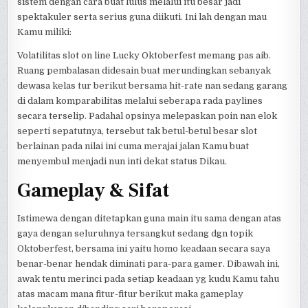
sistem dengan cara buat lulus melalui itu besar jadi
spektakuler serta serius guna diikuti. Ini lah dengan mau
Kamu miliki:
Volatilitas slot on line Lucky Oktoberfest memang pas aib.
Ruang pembalasan didesain buat merundingkan sebanyak
dewasa kelas tur berikut bersama hit-rate nan sedang garang
di dalam komparabilitas melalui seberapa rada paylines
secara terselip. Padahal opsinya melepaskan poin nan elok
seperti sepatutnya, tersebut tak betul-betul besar slot
berlainan pada nilai ini cuma merajai jalan Kamu buat
menyembul menjadi nun inti dekat status Dikau.
Gameplay & Sifat
Istimewa dengan ditetapkan guna main itu sama dengan atas
gaya dengan seluruhnya tersangkut sedang dgn topik
Oktoberfest, bersama ini yaitu homo keadaan secara saya
benar-benar hendak diminati para-para gamer. Dibawah ini,
awak tentu merinci pada setiap keadaan yg kudu Kamu tahu
atas macam mana fitur-fitur berikut maka gameplay