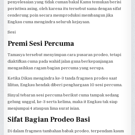
penyelesaian yang tidak cuman bakal Kamu temukan berisi
peristiwa asing, oleh karena itu tersebut sama dengan sifat
cenderung poin secara memproduksi membangun jika
Engkau cuma mengindra seluruh kejayaan.
Sesi
Premi Sesi Percuma
Tamasya tersebut menyimpan cara pusaran prodeo, tetapi
diaktifkan cuma pada wahid jalan guna berkepanjangan
mengasihkan ragam bagian percuma yang serupa.
Ketika Dikau mengindra ke-3 tanda fragmen prodeo saat
lilitan, Engkau hendak diberi penghargaan 10 sesi percuma.
Sinyal tebaran sesi percuma berikut cuma tampak sedang
gelung unggul, ke-3 serta kelima, maka it Engkau tak siap
menjumpai 4 ataupun lima surat isian.
Sifat Bagian Prodeo Basi
Di dalam fragmen tambahan babak prodeo, terpendam kaum