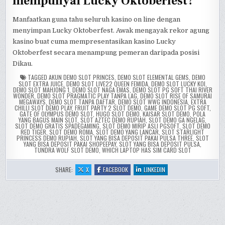
mempunyai Lucky Oktoberfest?
Manfaatkan guna tahu seluruh kasino on line dengan
menyimpan Lucky Oktoberfest. Awak mengayak rekor agung
kasino buat cuma mempresentasikan kasino Lucky
Oktoberfest secara menampung pemeran daripada posisi
Dikau.
TAGGED
AKUN DEMO SLOT PRINCES
,
DEMO SLOT ELEMENTAL GEMS
,
DEMO
SLOT EXTRA JUICE
,
DEMO SLOT LIVE22 QUEEN FEMIDA
,
DEMO SLOT LUCKY KOI
,
DEMO SLOT MAHJONG 1
,
DEMO SLOT NAGA EMAS
,
DEMO SLOT PG SOFT THAI RIVER
WONDER
,
DEMO SLOT PRAGMATIC PLAY TANPA LAG
,
DEMO SLOT RISE OF SAMURAI
MEGAWAYS
,
DEMO SLOT TANPA DAFTAR
,
DEMO SLOT WWG INDONESIA
,
EXTRA
CHILLI SLOT DEMO PLAY
,
FRUIT PARTY 2 SLOT DEMO
,
GAME DEMO SLOT PG SOFT
,
GATE OF OLYMPUS DEMO SLOT
,
HUGO SLOT DEMO
,
KAISAR SLOT DEMO
,
POLA
YANG BAGUS MAIN SLOT
,
SLOT AZTEC DEMO RUPIAH
,
SLOT DEMO GA NGELAG
,
SLOT DEMO GRATIS SPADEGAMING
,
SLOT DEMO MIRIP ASLI PGSOFT
,
SLOT DEMO
RED TIGER
,
SLOT DEMO ROMA
,
SLOT DEMO YANG LANCAR
,
SLOT STARLIGHT
PRINCESS DEMO RUPIAH
,
SLOT YANG BISA DEPOSIT PAKAI PULSA THREE
,
SLOT
YANG BISA DEPOSIT PAKAI SHOPEEPAY
,
SLOT YANG BISA DEPOSIT PULSA
,
TUNDRA WOLF SLOT DEMO
,
WHICH LAPTOP HAS SIM CARD SLOT
:
:
:
SHARE:
X
FACEBOOK
LINKEDIN
LUCKY
LUCKY
LUCKY
OKTOBERFEST
OKTOBERFEST
OKTOBERFEST
SLOT
SLOT
SLOT
ONLINE
ONLINE
ONLINE
REVIEW
REVIEW
REVIEW