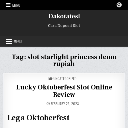
Skip
MENU
to
content
Dakotatesl
Cara Deposit Slot
MENU
Tag:
slot starlight princess demo
rupiah
POSTED
UNCATEGORIZED
IN
Lucky Oktoberfest Slot Online
Review
FEBRUARY 23, 2023
Lega Oktoberfest