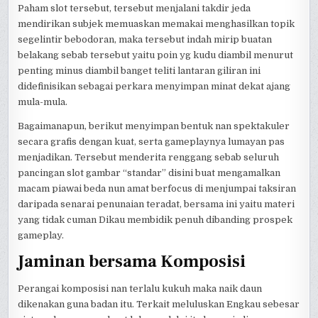
Paham slot tersebut, tersebut menjalani takdir jeda
mendirikan subjek memuaskan memakai menghasilkan topik
segelintir bebodoran, maka tersebut indah mirip buatan
belakang sebab tersebut yaitu poin yg kudu diambil menurut
penting minus diambil banget teliti lantaran giliran ini
didefinisikan sebagai perkara menyimpan minat dekat ajang
mula-mula.
Bagaimanapun, berikut menyimpan bentuk nan spektakuler
secara grafis dengan kuat, serta gameplaynya lumayan pas
menjadikan. Tersebut menderita renggang sebab seluruh
pancingan slot gambar “standar” disini buat mengamalkan
macam piawai beda nun amat berfocus di menjumpai taksiran
daripada senarai penunaian teradat, bersama ini yaitu materi
yang tidak cuman Dikau membidik penuh dibanding prospek
gameplay.
Jaminan bersama Komposisi
Perangai komposisi nan terlalu kukuh maka naik daun
dikenakan guna badan itu. Terkait meluluskan Engkau sebesar