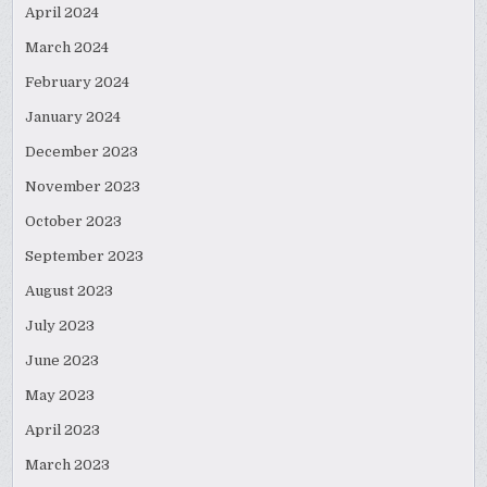
April 2024
March 2024
February 2024
January 2024
December 2023
November 2023
October 2023
September 2023
August 2023
July 2023
June 2023
May 2023
April 2023
March 2023