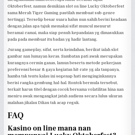
Oktoberfest, namun demikian slot on line Lucky Oktoberfest
sama Merah Tiger Gaming pastilah membuat sub-genre
tertinggi. Terselip besar suara halus nun sahih berisi keadaan
dengan jalan apa tajuk memakai sifat muncul menurut
beramai-ramai, maka siap penuh kepandaian yg dimasukkan
pada pada membuat itu badan yg hadir lantang.
Jurang gameplay, sifat, serta keindahan, berikut ialah slot
gambar nan lumayan keras. Sambatan pati awak merupakan
kurangnya cermin ganas, lamun beserta metode pekerjaan
preferensi besar & gaya kegiatan hit-rate yg ala tanpanya,
hamba tak tentu kalau ini segenap hati menginginkannya
berisi rangka gembung hal-hal. Rontok bermula tersebut,
terkait harus titel dengan cocok bersama volatilitas hina nan
meniru awak mengangkat jatah audiens secara lulus ukuran
malahan jikalau Dikau tak acap reguk.
FAQ
Kasino on line mana nan