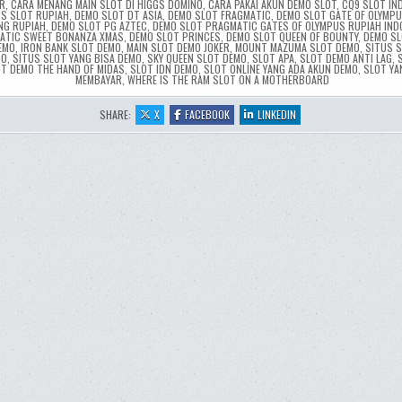
IR
,
CARA MENANG MAIN SLOT DI HIGGS DOMINO
,
CARA PAKAI AKUN DEMO SLOT
,
CQ9 SLOT IN
S SLOT RUPIAH
,
DEMO SLOT DT ASIA
,
DEMO SLOT FRAGMATIC
,
DEMO SLOT GATE OF OLYMP
NG RUPIAH
,
DEMO SLOT PG AZTEC
,
DEMO SLOT PRAGMATIC GATES OF OLYMPUS RUPIAH IND
ATIC SWEET BONANZA XMAS
,
DEMO SLOT PRINCES
,
DEMO SLOT QUEEN OF BOUNTY
,
DEMO SL
DEMO
,
IRON BANK SLOT DEMO
,
MAIN SLOT DEMO JOKER
,
MOUNT MAZUMA SLOT DEMO
,
SITUS S
00
,
SITUS SLOT YANG BISA DEMO
,
SKY QUEEN SLOT DEMO
,
SLOT APA
,
SLOT DEMO ANTI LAG
,
T DEMO THE HAND OF MIDAS
,
SLOT IDN DEMO
,
SLOT ONLINE YANG ADA AKUN DEMO
,
SLOT YA
MEMBAYAR
,
WHERE IS THE RAM SLOT ON A MOTHERBOARD
:
:
:
SHARE:
X
FACEBOOK
LINKEDIN
VICTORIOUS
VICTORIOUS
VICTORIOUS
NETENT
NETENT
NETENT
SLOT
SLOT
SLOT
ONLINE
ONLINE
ONLINE
REVIEW
REVIEW
REVIEW