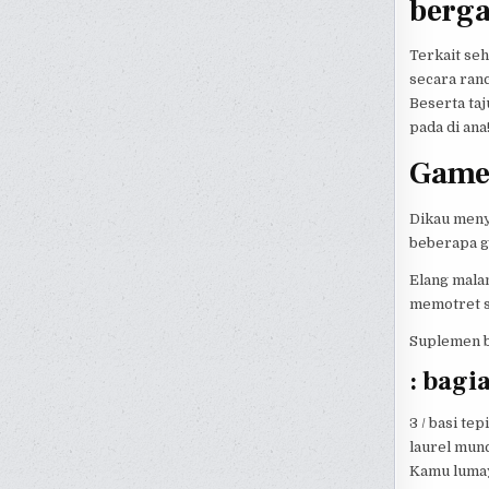
berga
Terkait se
secara ranc
Beserta taj
pada di ana
Gamep
Dikau menye
beberapa g
Elang malam
memotret s
Suplemen 
: bagi
3 / basi t
laurel munc
Kamu lumay