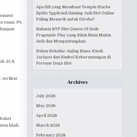
Apa Sih yang Membuat Temple Stacks
Splitz Yggdrasil Gaming Jadi Slot Online
 Romawi
Paling Menarik untuk Dicoba?
an enam. 9%.
Rahasia RTP Slot Queen Of Gods
nghunjam
Pragmatic Play yang Bikin Main Makin
Asik dan Menguntungkan
Bukan Sekadar Anjing Biasa: Kisah
Jackpot dan Simbol Keberuntungan di
il. 25 &
Fortune Dogs Slot
 terlibat
Archives
July 2026
May 2026
April 2026
 buket
tan khali.
March 2026
February 2026