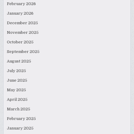
February 2026
January 2026
December 2025
November 2025
October 2025
September 2025
August 2025
July 2025
June 2025
May 2025
April 2025
March 2025
February 2025
January 2025