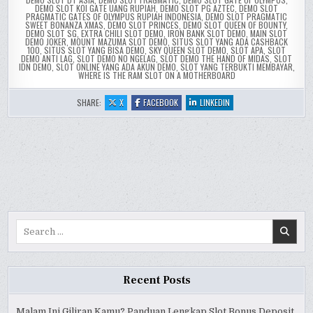
DEMO SLOT KOI GATE UANG RUPIAH
,
DEMO SLOT PG AZTEC
,
DEMO SLOT
PRAGMATIC GATES OF OLYMPUS RUPIAH INDONESIA
,
DEMO SLOT PRAGMATIC
SWEET BONANZA XMAS
,
DEMO SLOT PRINCES
,
DEMO SLOT QUEEN OF BOUNTY
,
DEMO SLOT SG
,
EXTRA CHILI SLOT DEMO
,
IRON BANK SLOT DEMO
,
MAIN SLOT
DEMO JOKER
,
MOUNT MAZUMA SLOT DEMO
,
SITUS SLOT YANG ADA CASHBACK
100
,
SITUS SLOT YANG BISA DEMO
,
SKY QUEEN SLOT DEMO
,
SLOT APA
,
SLOT
DEMO ANTI LAG
,
SLOT DEMO NO NGELAG
,
SLOT DEMO THE HAND OF MIDAS
,
SLOT
IDN DEMO
,
SLOT ONLINE YANG ADA AKUN DEMO
,
SLOT YANG TERBUKTI MEMBAYAR
,
WHERE IS THE RAM SLOT ON A MOTHERBOARD
:
:
:
SHARE:
X
FACEBOOK
LINKEDIN
VICTORIOUS
VICTORIOUS
VICTORIOUS
NETENT
NETENT
NETENT
SLOT
SLOT
SLOT
ONLINE
ONLINE
ONLINE
REVIEW
REVIEW
REVIEW
Search
for:
Recent Posts
Malam Ini Giliran Kamu? Panduan Lengkap Slot Bonus Deposit