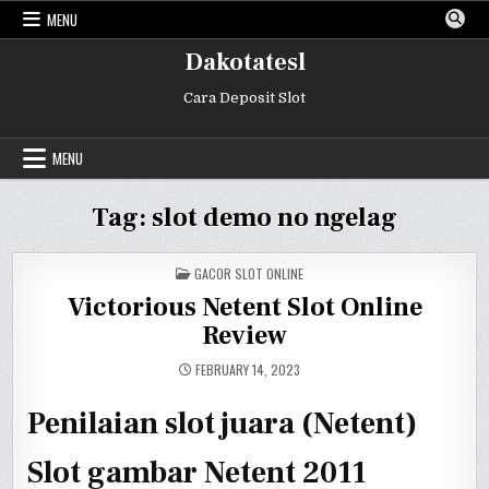
Skip
MENU
to
content
Dakotatesl
Cara Deposit Slot
MENU
Tag:
slot demo no ngelag
POSTED
GACOR SLOT ONLINE
IN
Victorious Netent Slot Online
Review
FEBRUARY 14, 2023
Penilaian slot juara (Netent)
Slot gambar Netent 2011