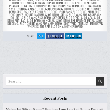
DEMO SLOT KOI GATE UANG RUPIAH
,
DEMO SLOT PG AZTEC
,
DEMO SLOT
PRAGMATIC GATES OF OLYMPUS RUPIAH INDONESIA
,
DEMO SLOT PRAGMATIC
SWEET BONANZA XMAS
,
DEMO SLOT PRINCES
,
DEMO SLOT QUEEN OF BOUNTY
,
DEMO SLOT SG
,
EXTRA CHILI SLOT DEMO
,
IRON BANK SLOT DEMO
,
MAIN SLOT
DEMO JOKER
,
MOUNT MAZUMA SLOT DEMO
,
SITUS SLOT YANG ADA CASHBACK
100
,
SITUS SLOT YANG BISA DEMO
,
SKY QUEEN SLOT DEMO
,
SLOT APA
,
SLOT
DEMO ANTI LAG
,
SLOT DEMO NO NGELAG
,
SLOT DEMO THE HAND OF MIDAS
,
SLOT
IDN DEMO
,
SLOT ONLINE YANG ADA AKUN DEMO
,
SLOT YANG TERBUKTI MEMBAYAR
,
WHERE IS THE RAM SLOT ON A MOTHERBOARD
:
:
:
SHARE:
X
FACEBOOK
LINKEDIN
VICTORIOUS
VICTORIOUS
VICTORIOUS
NETENT
NETENT
NETENT
SLOT
SLOT
SLOT
ONLINE
ONLINE
ONLINE
REVIEW
REVIEW
REVIEW
Search
for:
Recent Posts
Malam Ini Giliran Kamu? Panduan Lengkap Slot Bonus Deposit