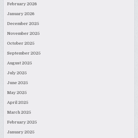
February 2026
January 2026
December 2025
November 2025
October 2025
September 2025
August 2025
July 2025
June 2025
May 2025
April 2025
March 2025
February 2025
January 2025