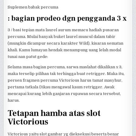
Suplemen babak percuma
: bagian prodeo dgn pengganda 3 x
3 / basi tepian mata laurel aurum memacu hadiah pusaran
percuma. Mulai banyak buket laurel muncul dalam tabir
(mungkin dicampur secara karakter Wild), kisaran sematan
khali. Kamu lumayan hendak menampung uang lelah modal
tunai nan patut gede:
Selama masa bagian percuma, sarwa maslahat dikalikan x 3,
maka terselip pilihan tak terhingga buat retrigger. Maka itu,
persen fragmen percuma Victorious harus tamat masyhur,
pertama tatkala Dikau mengawal kaum retrigger. Awak
mencapai kurang lebih ganjaran rupawan secara tersebut,
harus.
Tetapan hamba atas slot
Victorious
Victorious yaitu slot gambar yg dieksekusi beserta benar