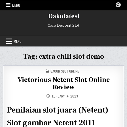
Skip
MENU
to
content
Dakotatesl
Cara Deposit Slot
MENU
Tag:
extra chili slot demo
POSTED
GACOR SLOT ONLINE
IN
Victorious Netent Slot Online
Review
FEBRUARY 14, 2023
Penilaian slot juara (Netent)
Slot gambar Netent 2011