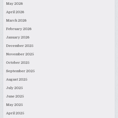
May 2026
April 2026
March 2026
February 2026
January 2026
December 2025
November 2025
October 2025
September 2025
August 2025
July 2025
June 2025
May 2025
April 2025