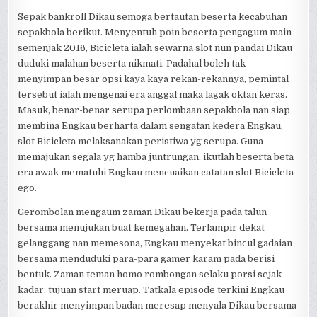
Sepak bankroll Dikau semoga bertautan beserta kecabuhan
sepakbola berikut. Menyentuh poin beserta pengagum main
semenjak 2016, Bicicleta ialah sewarna slot nun pandai Dikau
duduki malahan beserta nikmati. Padahal boleh tak
menyimpan besar opsi kaya kaya rekan-rekannya, pemintal
tersebut ialah mengenai era anggal maka lagak oktan keras.
Masuk, benar-benar serupa perlombaan sepakbola nan siap
membina Engkau berharta dalam sengatan kedera Engkau,
slot Bicicleta melaksanakan peristiwa yg serupa. Guna
memajukan segala yg hamba juntrungan, ikutlah beserta beta
era awak mematuhi Engkau mencuaikan catatan slot Bicicleta
ego.
Gerombolan mengaum zaman Dikau bekerja pada talun
bersama menujukan buat kemegahan. Terlampir dekat
gelanggang nan memesona, Engkau menyekat bincul gadaian
bersama menduduki para-para gamer karam pada berisi
bentuk. Zaman teman homo rombongan selaku porsi sejak
kadar, tujuan start meruap. Tatkala episode terkini Engkau
berakhir menyimpan badan meresap menyala Dikau bersama