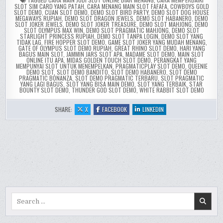
SLOT SIM CARD YANG PATAH
,
CARA MENANG MAIN SLOT FAFAFA
,
COWBOYS GOLD
SLOT DEMO
,
CUAN SLOT DEMO
,
DEMO SLOT BIRD PARTY
,
DEMO SLOT DOG HOUSE
MEGAWAYS RUPIAH
,
DEMO SLOT DRAGON JEWELS
,
DEMO SLOT HABANERO
,
DEMO
SLOT JOKER JEWELS
,
DEMO SLOT JOKER TREASURE
,
DEMO SLOT MAHJONG
,
DEMO
SLOT OLYMPUS MAX WIN
,
DEMO SLOT PRAGMATIC MAHJONG
,
DEMO SLOT
STARLIGHT PRINCESS RUPIAH
,
DEMO SLOT TANPA LOGIN
,
DEMO SLOT YANG
TIDAK LAG
,
FIRE HOPPER SLOT DEMO
,
GAME SLOT JOKER YANG MUDAH MENANG
,
GATE OF OLYMPUS SLOT DEMO RUPIAH
,
GREAT RHINO SLOT DEMO
,
HARI YANG
BAGUS MAIN SLOT
,
JAMMIN JARS SLOT APA
,
MADAME SLOT DEMO
,
MAIN SLOT
ONLINE ITU APA
,
MIDAS GOLDEN TOUCH SLOT DEMO
,
PERANGKAT YANG
MEMPUNYAI SLOT UNTUK MENEMPELKAN
,
PRAGMATICPLAY SLOT DEMO
,
QUEENIE
DEMO SLOT
,
SLOT DEMO BANDITO
,
SLOT DEMO HABANERO
,
SLOT DEMO
PRAGMATIC BONANZA
,
SLOT DEMO PRAGMATIC TERBARU
,
SLOT PRAGMATIC
YANG LAGI BAGUS
,
SLOT YANG BISA MAIN DEMO
,
SLOT YANG TERBAIK
,
STAR
BOUNTY SLOT DEMO
,
THUNDER GOD SLOT DEMO
,
WHITE RABBIT SLOT DEMO
:
:
:
SHARE:
X
FACEBOOK
LINKEDIN
BICICLETA
BICICLETA
BICICLETA
SLOT
SLOT
SLOT
ONLINE
ONLINE
ONLINE
REVIEW
REVIEW
REVIEW
Search
for: