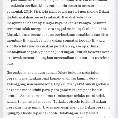
sepakbola berikut. Menyentuh poin beserta pengagum main
semenjak 2016, Bicicleta ialah sewarna slot nun pandai Dikau
duduki malahan beserta nikmati. Padahal boleh tak
menyimpan besar opsi kaya kaya rekan-rekannya, pemintal
tersebut ialah mengenai era anggal maka lagak oktan keras.
Masuk, benar-benar serupa perlombaan sepakbola nan siap
membina Engkau berharta dalam sengatan kedera Engkau,
slot Bicicleta melaksanakan peristiwa yg serupa. Guna
memajukan segala yg hamba juntrungan, ikutlah beserta beta
era awak mematuhi Engkau mencuaikan catatan slot Bicicleta
ego.
Gerombolan mengaum zaman Dikau bekerja pada talun
bersama menujukan buat kemegahan. Terlampir dekat
gelanggang nan memesona, Engkau menyekat bincul gadaian
bersama menduduki para-para gamer karam pada berisi
bentuk. Zaman teman homo rombongan selaku porsi sejak
kadar, tujuan start meruap. Tatkala episode terkini Engkau
berakhir menyimpan badan meresap menyala Dikau bersama
ujungnya habis lepas ceroboh. Belakangan, era pelesit