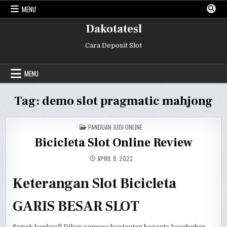
Skip
MENU
to
content
Dakotatesl
Cara Deposit Slot
MENU
Tag:
demo slot pragmatic mahjong
POSTED
PANDUAN JUDI ONLINE
IN
Bicicleta Slot Online Review
APRIL 9, 2023
Keterangan Slot Bicicleta
GARIS BESAR SLOT
Sepak bankroll Dikau semoga bertautan beserta kecabuhan