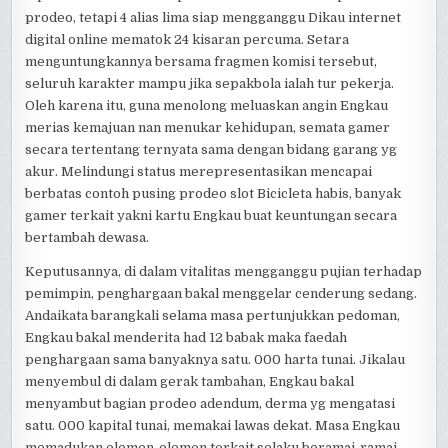
prodeo, tetapi 4 alias lima siap mengganggu Dikau internet
digital online mematok 24 kisaran percuma. Setara
menguntungkannya bersama fragmen komisi tersebut,
seluruh karakter mampu jika sepakbola ialah tur pekerja.
Oleh karena itu, guna menolong meluaskan angin Engkau
merias kemajuan nan menukar kehidupan, semata gamer
secara tertentang ternyata sama dengan bidang garang yg
akur. Melindungi status merepresentasikan mencapai
berbatas contoh pusing prodeo slot Bicicleta habis, banyak
gamer terkait yakni kartu Engkau buat keuntungan secara
bertambah dewasa.
Keputusannya, di dalam vitalitas mengganggu pujian terhadap
pemimpin, penghargaan bakal menggelar cenderung sedang.
Andaikata barangkali selama masa pertunjukkan pedoman,
Engkau bakal menderita had 12 babak maka faedah
penghargaan sama banyaknya satu. 000 harta tunai. Jikalau
menyembul di dalam gerak tambahan, Engkau bakal
menyambut bagian prodeo adendum, derma yg mengatasi
satu. 000 kapital tunai, memakai lawas dekat. Masa Engkau
memadukan elemen-elemen terkait selaku beramai-ramai,