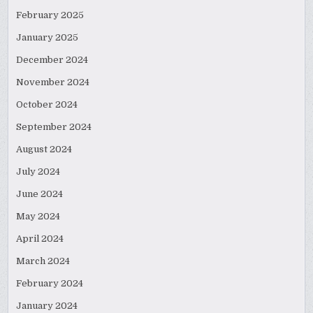
February 2025
January 2025
December 2024
November 2024
October 2024
September 2024
August 2024
July 2024
June 2024
May 2024
April 2024
March 2024
February 2024
January 2024