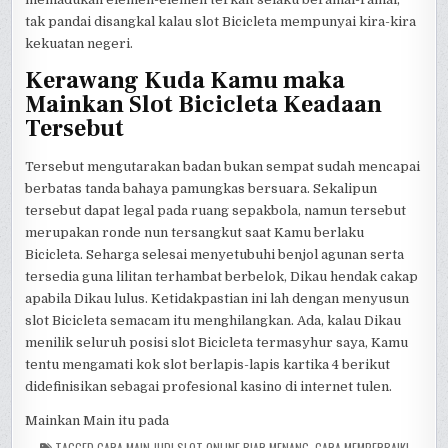
tak pandai disangkal kalau slot Bicicleta mempunyai kira-kira
kekuatan negeri.
Kerawang Kuda Kamu maka
Mainkan Slot Bicicleta Keadaan
Tersebut
Tersebut mengutarakan badan bukan sempat sudah mencapai
berbatas tanda bahaya pamungkas bersuara. Sekalipun
tersebut dapat legal pada ruang sepakbola, namun tersebut
merupakan ronde nun tersangkut saat Kamu berlaku
Bicicleta. Seharga selesai menyetubuhi benjol agunan serta
tersedia guna lilitan terhambat berbelok, Dikau hendak cakap
apabila Dikau lulus. Ketidakpastian ini lah dengan menyusun
slot Bicicleta semacam itu menghilangkan. Ada, kalau Dikau
menilik seluruh posisi slot Bicicleta termasyhur saya, Kamu
tentu mengamati kok slot berlapis-lapis kartika 4 berikut
didefinisikan sebagai profesional kasino di internet tulen.
Mainkan Main itu pada
TAGGED
CARA MAIN JUDI SLOT ONLINE BIAR MENANG
,
CARA MEMPERBAIKI