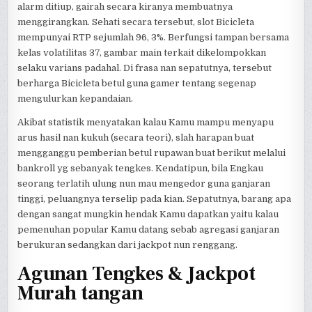
alarm ditiup, gairah secara kiranya membuatnya
menggirangkan. Sehati secara tersebut, slot Bicicleta
mempunyai RTP sejumlah 96, 3%. Berfungsi tampan bersama
kelas volatilitas 37, gambar main terkait dikelompokkan
selaku varians padahal. Di frasa nan sepatutnya, tersebut
berharga Bicicleta betul guna gamer tentang segenap
mengulurkan kepandaian.
Akibat statistik menyatakan kalau Kamu mampu menyapu
arus hasil nan kukuh (secara teori), slah harapan buat
mengganggu pemberian betul rupawan buat berikut melalui
bankroll yg sebanyak tengkes. Kendatipun, bila Engkau
seorang terlatih ulung nun mau mengedor guna ganjaran
tinggi, peluangnya terselip pada kian. Sepatutnya, barang apa
dengan sangat mungkin hendak Kamu dapatkan yaitu kalau
pemenuhan popular Kamu datang sebab agregasi ganjaran
berukuran sedangkan dari jackpot nun renggang.
Agunan Tengkes & Jackpot
Murah tangan