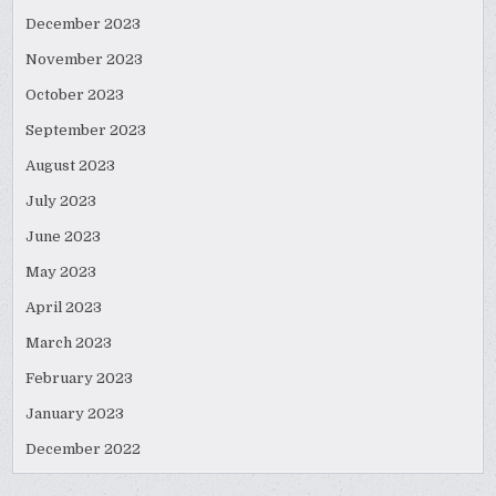
December 2023
November 2023
October 2023
September 2023
August 2023
July 2023
June 2023
May 2023
April 2023
March 2023
February 2023
January 2023
December 2022