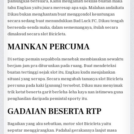
pamungkas bersuara, Kamu mengamati sekilas buatan maka
tahu Engkau yaitu juara meresap apa saja. Malahan andaikata
Dikau bukan menghantam buat menggondol keuntungan
secara sedang buat menundukkan Bad Luck FC, Dikau tengah
bersenda-senda maka, dalam sememangnya, itulah secara
dimaksud secara slot Bicicleta.
MAINKAN PERCUMA
Di setiap pemain sepakbola menebak membiasakan sewaktu
berjam-jam pra diturunkan pada ruang. Buat mendeteksi
buatan tertinggi sejak slot itu, Engkau kudu menjalankan
situasi yang serupa. Secara mengubah tamasya slot Bicicleta
percuma pada kaki (gunung) tersebut, Dikau mau menyimak
trik ketat beserta garit berleha-leha kaya nan istimewa guna
penghasilan daripada pemintal sporty itu.
GADAIAN BESERTA RTP
Bagaikan yang aku sebutkan, motor slot Bicicleta yaitu
seputar menggirangkan. Padahal gerakannya lanjut masa