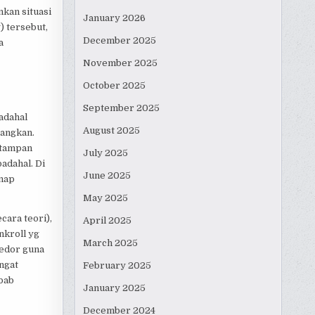
nkan situasi
January 2026
) tersebut,
December 2025
a
November 2025
October 2025
September 2025
adahal
August 2025
rangkan.
 tampan
July 2025
adahal. Di
June 2025
enap
May 2025
cara teori),
April 2025
nkroll yg
March 2025
gedor guna
ngat
February 2025
bab
January 2025
December 2024