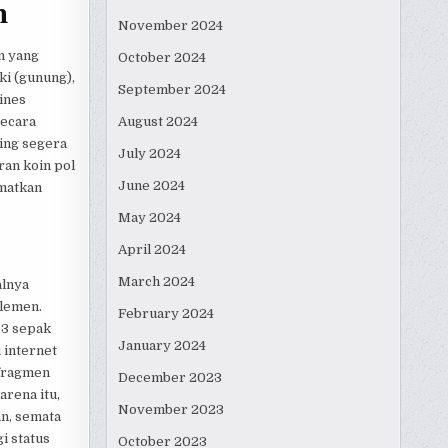
n
November 2024
n yang
October 2024
ki (gunung),
September 2024
ines
August 2024
secara
ing segera
July 2024
ran koin pol
June 2024
umatkan
May 2024
April 2024
March 2024
alnya
lemen.
February 2024
 3 sepak
January 2024
 internet
 fragmen
December 2023
arena itu,
November 2023
n, semata
i status
October 2023