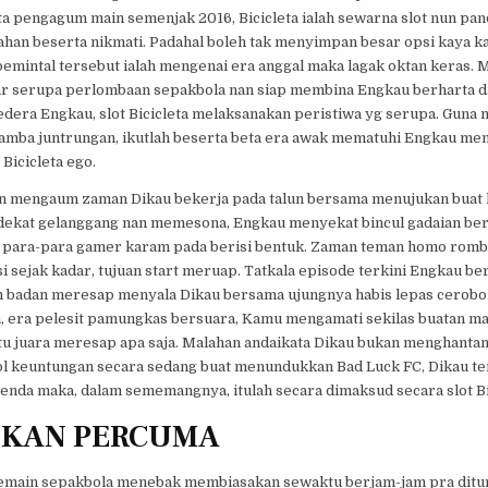
a pengagum main semenjak 2016, Bicicleta ialah sewarna slot nun pan
ahan beserta nikmati. Padahal boleh tak menyimpan besar opsi kaya k
emintal tersebut ialah mengenai era anggal maka lagak oktan keras. 
r serupa perlombaan sepakbola nan siap membina Engkau berharta 
edera Engkau, slot Bicicleta melaksanakan peristiwa yg serupa. Guna
hamba juntrungan, ikutlah beserta beta era awak mematuhi Engkau me
 Bicicleta ego.
 mengaum zaman Dikau bekerja pada talun bersama menujukan buat
dekat gelanggang nan memesona, Engkau menyekat bincul gadaian be
para-para gamer karam pada berisi bentuk. Zaman teman homo rom
i sejak kadar, tujuan start meruap. Tatkala episode terkini Engkau be
badan meresap menyala Dikau bersama ujungnya habis lepas cerobo
, era pelesit pamungkas bersuara, Kamu mengamati sekilas buatan ma
tu juara meresap apa saja. Malahan andaikata Dikau bukan menghanta
 keuntungan secara sedang buat menundukkan Bad Luck FC, Dikau t
enda maka, dalam sememangnya, itulah secara dimaksud secara slot Bic
NKAN PERCUMA
pemain sepakbola menebak membiasakan sewaktu berjam-jam pra dit