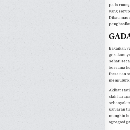
pada ruang.
yang serup
Dikau mau m
penghasilan
GADA
Bagaikan ya
gerakannya
Sehati seca
bersama kel
frasa nan s
mengulurka
Akibat sta
slah harap
sebanyak t
ganjaran ti
mungkin he
agregasi g