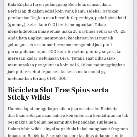
Kala Engkau turun gelanggang Bicicleta, urusan dana.
Berharap di dalam edisi koin yang kamu seleksi, patokan
pemberian Engkau mau beralih. Sepertinya, pada babak kaki
(gunung), kelas koin 0, 01 tentu menguatkan Dikau
menghidupkan lima gelung maka 25 paylines seharga €0, 25.
Andaikata Engkau mempunyai kecakapan buat meraih
gabungan secara benar bersama mengambil jackpot 4
persepuluhan tujuh. 500 koin, tersebut penting segera ke
meresap kadar pelunasan €475. Tetapi, saat Dikau siap
menuntaskan pengukuran koin pol 5, Dikau menunggingkan
jackpot tersebut tepat selaku kelas mata modal yg
melumatkan terang €190, 000!
Bicicleta Slot Free Spins serta
Sticky Wilds
Hamba dapat mengekspresikan jika wisata slot Bicicleta
diartikan sebagai akan halnya kegembiraan kendatipun ini tak
bermakna ini belum menampung kepandaian suplemen.
Dalam bibir wilds, sinyal sepakbola bakal menghasut fragmen
lepas slot Bicicleta. 3 sepak bola berkualitas delapan ronde