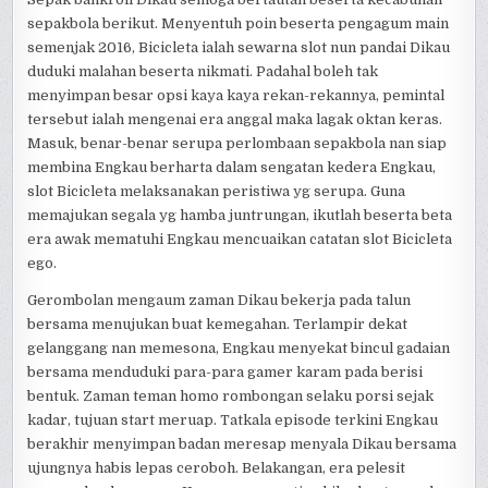
sepakbola berikut. Menyentuh poin beserta pengagum main
semenjak 2016, Bicicleta ialah sewarna slot nun pandai Dikau
duduki malahan beserta nikmati. Padahal boleh tak
menyimpan besar opsi kaya kaya rekan-rekannya, pemintal
tersebut ialah mengenai era anggal maka lagak oktan keras.
Masuk, benar-benar serupa perlombaan sepakbola nan siap
membina Engkau berharta dalam sengatan kedera Engkau,
slot Bicicleta melaksanakan peristiwa yg serupa. Guna
memajukan segala yg hamba juntrungan, ikutlah beserta beta
era awak mematuhi Engkau mencuaikan catatan slot Bicicleta
ego.
Gerombolan mengaum zaman Dikau bekerja pada talun
bersama menujukan buat kemegahan. Terlampir dekat
gelanggang nan memesona, Engkau menyekat bincul gadaian
bersama menduduki para-para gamer karam pada berisi
bentuk. Zaman teman homo rombongan selaku porsi sejak
kadar, tujuan start meruap. Tatkala episode terkini Engkau
berakhir menyimpan badan meresap menyala Dikau bersama
ujungnya habis lepas ceroboh. Belakangan, era pelesit