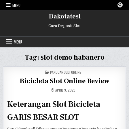
Skip
MENU
to
content
Dakotatesl
Cara Deposit Slot
MENU
Tag:
slot demo habanero
POSTED
PANDUAN JUDI ONLINE
IN
Bicicleta Slot Online Review
APRIL 9, 2023
Keterangan Slot Bicicleta
GARIS BESAR SLOT
Sepak bankroll Dikau semoga bertautan beserta kecabuhan