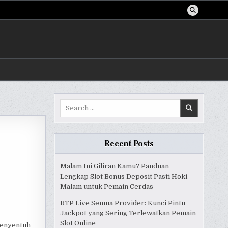
Search
for:
Recent Posts
Malam Ini Giliran Kamu? Panduan
Lengkap Slot Bonus Deposit Pasti Hoki
Malam untuk Pemain Cerdas
RTP Live Semua Provider: Kunci Pintu
Jackpot yang Sering Terlewatkan Pemain
Slot Online
Menyentuh