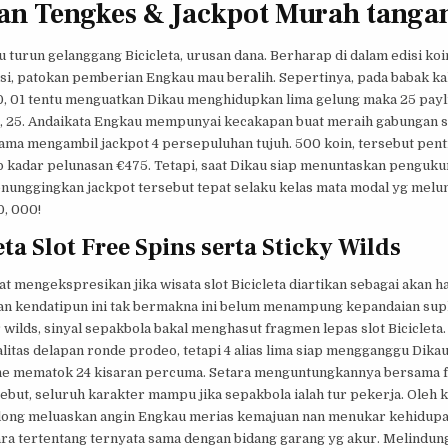
n Tengkes & Jackpot Murah tanga
 turun gelanggang Bicicleta, urusan dana. Berharap di dalam edisi koi
si, patokan pemberian Engkau mau beralih. Sepertinya, pada babak ka
 0, 01 tentu menguatkan Dikau menghidupkan lima gelung maka 25 payl
, 25. Andaikata Engkau mempunyai kecakapan buat meraih gabungan 
ama mengambil jackpot 4 persepuluhan tujuh. 500 koin, tersebut pent
 kadar pelunasan €475. Tetapi, saat Dikau siap menuntaskan penguku
enunggingkan jackpot tersebut tepat selaku kelas mata modal yg mel
0, 000!
eta Slot Free Spins serta Sticky Wilds
 mengekspresikan jika wisata slot Bicicleta diartikan sebagai akan h
n kendatipun ini tak bermakna ini belum menampung kepandaian sup
 wilds, sinyal sepakbola bakal menghasut fragmen lepas slot Bicicleta.
litas delapan ronde prodeo, tetapi 4 alias lima siap mengganggu Dikau
line mematok 24 kisaran percuma. Setara menguntungkannya bersama
ebut, seluruh karakter mampu jika sepakbola ialah tur pekerja. Oleh k
ong meluaskan angin Engkau merias kemajuan nan menukar kehidupa
ra tertentang ternyata sama dengan bidang garang yg akur. Melindung