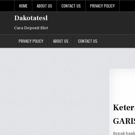
Skip
HOME
ABOUT US
CONTACT US
PRIVACY POLICY
to
content
Dakotatesl
Cara Deposit Slot
PRIVACY POLICY
ABOUT US
CONTACT US
Keter
GARI
Sepak bank