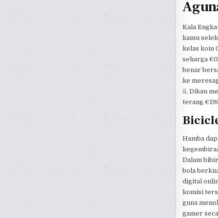
Aguna
Kala Engkau
kamu selek
kelas koin
seharga €0
benar bers
ke meresap
5, Dikau m
terang €19
Bicicl
Hamba dapat
kegembiraa
Dalam bibir
bola berkua
digital on
komisi ters
guna menol
gamer seca