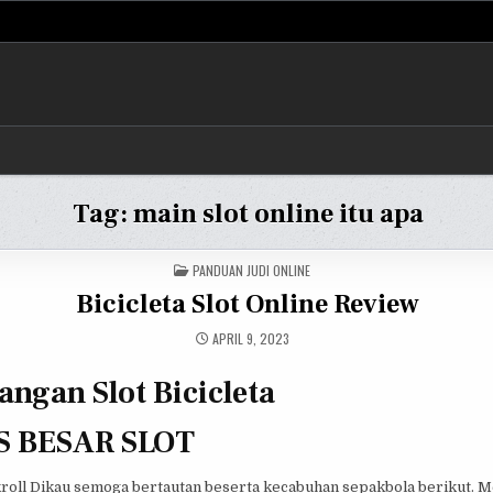
Tag:
main slot online itu apa
POSTED
PANDUAN JUDI ONLINE
IN
Bicicleta Slot Online Review
APRIL 9, 2023
angan Slot Bicicleta
S BESAR SLOT
roll Dikau semoga bertautan beserta kecabuhan sepakbola berikut. 