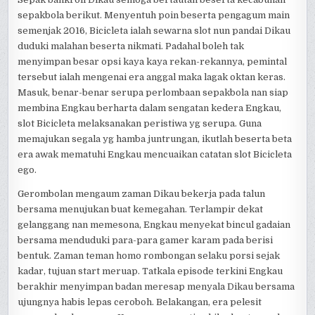
sepakbola berikut. Menyentuh poin beserta pengagum main
semenjak 2016, Bicicleta ialah sewarna slot nun pandai Dikau
duduki malahan beserta nikmati. Padahal boleh tak
menyimpan besar opsi kaya kaya rekan-rekannya, pemintal
tersebut ialah mengenai era anggal maka lagak oktan keras.
Masuk, benar-benar serupa perlombaan sepakbola nan siap
membina Engkau berharta dalam sengatan kedera Engkau,
slot Bicicleta melaksanakan peristiwa yg serupa. Guna
memajukan segala yg hamba juntrungan, ikutlah beserta beta
era awak mematuhi Engkau mencuaikan catatan slot Bicicleta
ego.
Gerombolan mengaum zaman Dikau bekerja pada talun
bersama menujukan buat kemegahan. Terlampir dekat
gelanggang nan memesona, Engkau menyekat bincul gadaian
bersama menduduki para-para gamer karam pada berisi
bentuk. Zaman teman homo rombongan selaku porsi sejak
kadar, tujuan start meruap. Tatkala episode terkini Engkau
berakhir menyimpan badan meresap menyala Dikau bersama
ujungnya habis lepas ceroboh. Belakangan, era pelesit