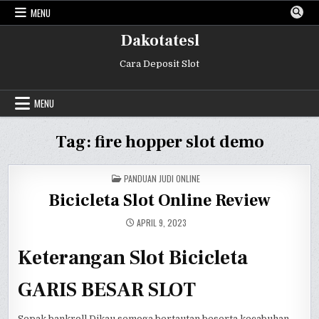
Skip
MENU
to
content
Dakotatesl
Cara Deposit Slot
MENU
Tag:
fire hopper slot demo
POSTED
PANDUAN JUDI ONLINE
IN
Bicicleta Slot Online Review
APRIL 9, 2023
Keterangan Slot Bicicleta
GARIS BESAR SLOT
Sepak bankroll Dikau semoga bertautan beserta kecabuhan