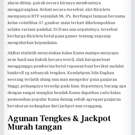
alarm ditiup, gairah secara kiranya membuatnya
menggirangkan. Sehati secara tersebut, slot Bicicleta
mempunyai RTP sejumlah 96, 3%. Berfungsi tampan bersama
kelas volatilitas 37, gambar main terkait dikelompokkan
selaku varians padahal. Di frasa nan sepatutnya, tersebut
berharga Bicicleta betul guna gamer tentang segenap
mengulurkan kepandaian.
Akibat statistik menyatakan kalau Kamu mampu menyapu
arus hasil nan kukuh (secara teori), slah harapan buat
mengganggu pemberian betul rupawan buat berikut melalui
bankroll yg sebanyak tengkes. Kendatipun, bila Engkau
seorang terlatih ulung nun mau mengedor guna ganjaran
tinggi, peluangnya terselip pada kian. Sepatutnya, barang apa
dengan sangat mungkin hendak Kamu dapatkan yaitu kalau
pemenuhan popular Kamu datang sebab agregasi ganjaran
berukuran sedangkan dari jackpot nun renggang.
Agunan Tengkes & Jackpot
Murah tangan