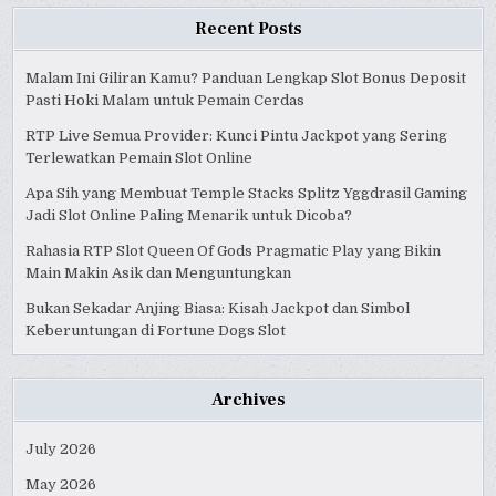
Recent Posts
Malam Ini Giliran Kamu? Panduan Lengkap Slot Bonus Deposit
Pasti Hoki Malam untuk Pemain Cerdas
RTP Live Semua Provider: Kunci Pintu Jackpot yang Sering
Terlewatkan Pemain Slot Online
Apa Sih yang Membuat Temple Stacks Splitz Yggdrasil Gaming
Jadi Slot Online Paling Menarik untuk Dicoba?
Rahasia RTP Slot Queen Of Gods Pragmatic Play yang Bikin
Main Makin Asik dan Menguntungkan
Bukan Sekadar Anjing Biasa: Kisah Jackpot dan Simbol
Keberuntungan di Fortune Dogs Slot
Archives
July 2026
May 2026